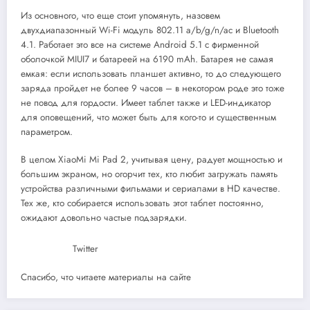
Из основного, что еще стоит упомянуть, назовем
двухдиапазонный Wi-Fi модуль 802.11 a/b/g/n/ac и Bluetooth
4.1. Работает это все на системе Android 5.1 с фирменной
оболочкой MIUI7 и батареей на 6190 mAh. Батарея не самая
емкая: если использовать планшет активно, то до следующего
заряда пройдет не более 9 часов – в некотором роде это тоже
не повод для гордости. Имеет таблет также и LED-индикатор
для оповещений, что может быть для кого-то и существенным
параметром.
В целом XiaoMi Mi Pad 2, учитывая цену, радует мощностью и
большим экраном, но огорчит тех, кто любит загружать память
устройства различными фильмами и сериалами в HD качестве.
Тех же, кто собирается использовать этот таблет постоянно,
ожидают довольно частые подзарядки.
Twitter
Спасибо, что читаете материалы на сайте