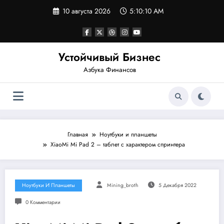
Перейти
10 августа 2026
5:10:11 AM
к
содержимому
Устойчивый Бизнес
Азбука Финансов
Главная
Ноутбуки и планшеты
XiaoMi Mi Pad 2 – таблет с характером спринтера
Ноутбуки И Планшеты
Mining_broth
5 Декабря 2022
0 Комментарии