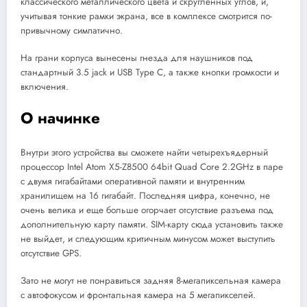
классического металлического цвета и скругленных углов, и,
учитывая тонкие рамки экрана, все в комплексе смотрится по-
привычному симпатично.
На грани корпуса вынесены гнезда для наушников под
стандартный 3.5 jack и USB Type C, а также кнопки громкости и
включения.
О начинке
Внутри этого устройства вы сможете найти четырехъядерный
процессор Intel Atom X5-Z8500 64bit Quad Core 2.2GHz в паре
с двумя гигабайтами оперативной памяти и внутренним
хранилищем на 16 гигабайт. Последняя цифра, конечно, не
очень велика и еще больше огорчает отсутствие разъема под
дополнительную карту памяти. SIM-карту сюда установить также
не выйдет, и следующим критичным минусом может выступить
отсутствие GPS.
Зато не могут не понравиться задняя 8-мегапиксельная камера
с автофокусом и фронтальная камера на 5 мегапикселей.