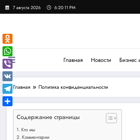
Перейти
7 августа 2026
6:20:11 PM
к
содержимому
Odnoklassniki
Главная
Новости
Бизнес 
WhatsApp
Viber
VK
Главная
Политика конфиденциальности
Telegram
Отправить
Содержание страницы
Кто мы
Комментарии