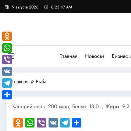
Перейти
9 августа 2026
8:23:48 AM
к
содержимому
Odnoklassniki
Главная
Новости
Бизнес 
WhatsApp
Viber
VK
Главная
Рыба
Telegram
Отправить
Калорийность: 200 ккал, Белки: 18.0 г, Жиры: 9.2 
Odnoklassniki
WhatsApp
Viber
VK
Telegram
Отправить