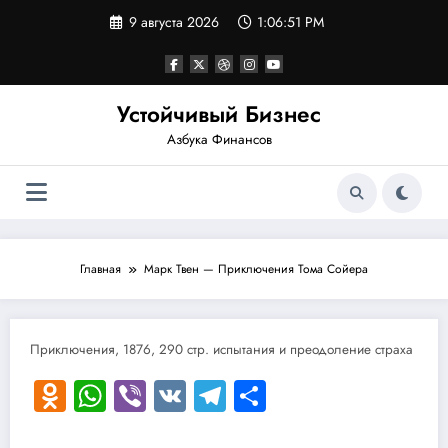
Перейти
9 августа 2026
1:06:51 PM
к
содержимому
Устойчивый Бизнес
Азбука Финансов
Главная
Марк Твен — Приключения Тома Сойера
Приключения, 1876, 290 стр. испытания и преодоление страха
Odnoklassniki
WhatsApp
Viber
VK
Telegram
Отправить