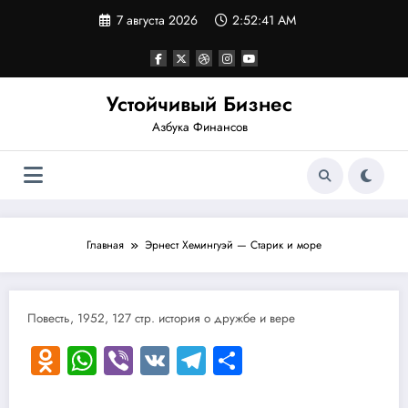
Перейти
7 августа 2026
2:52:42 AM
к
содержимому
Устойчивый Бизнес
Азбука Финансов
Главная
Эрнест Хемингуэй — Старик и море
Повесть, 1952, 127 стр. история о дружбе и вере
Odnoklassniki
WhatsApp
Viber
VK
Telegram
Отправить