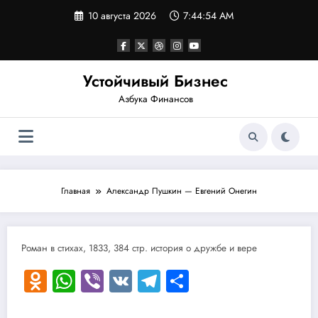
Перейти
10 августа 2026
7:44:54 AM
к
содержимому
Устойчивый Бизнес
Азбука Финансов
Главная
Александр Пушкин — Евгений Онегин
Роман в стихах, 1833, 384 стр. история о дружбе и вере
Odnoklassniki
WhatsApp
Viber
VK
Telegram
Отправить