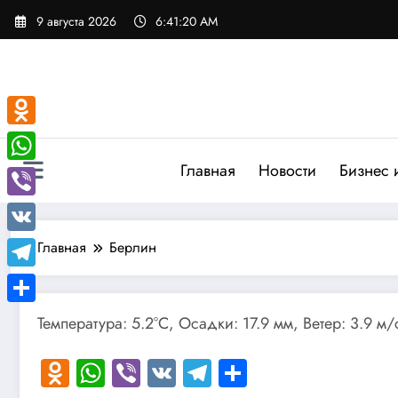
Перейти
9 августа 2026
6:41:20 AM
к
содержимому
Odnoklassniki
Главная
Новости
Бизнес 
WhatsApp
Viber
VK
Главная
Берлин
Telegram
Отправить
Температура: 5.2°C, Осадки: 17.9 мм, Ветер: 3.9 м
Odnoklassniki
WhatsApp
Viber
VK
Telegram
Отправить