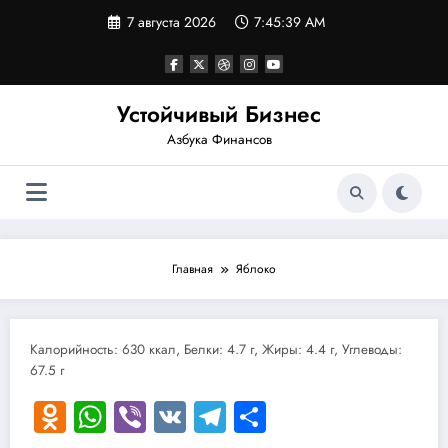
Перейти
7 августа 2026
7:45:39 AM
к
содержимому
Устойчивый Бизнес
Азбука Финансов
Главная
Яблоко
Калорийность: 630 ккал, Белки: 4.7 г, Жиры: 4.4 г, Углеводы:
67.5 г
Odnoklassniki
WhatsApp
Viber
VK
Telegram
Отправить