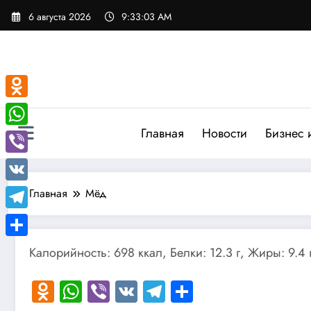
Перейти
6 августа 2026
9:33:04 AM
к
содержимому
Odnoklassniki
Главная
Новости
Бизнес 
WhatsApp
Viber
VK
Главная
Мёд
Telegram
Отправить
Калорийность: 698 ккал, Белки: 12.3 г, Жиры: 9.4 г
Odnoklassniki
WhatsApp
Viber
VK
Telegram
Отправить