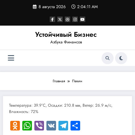
Перейти
8 августа 2026
2:04:11 AM
к
содержимому
Устойчивый Бизнес
Азбука Финансов
Главная
Пекин
Температура: 39.9°C, Осадки: 210.8 мм, Ветер: 26.9 м/с,
Влажность: 72%
Odnoklassniki
WhatsApp
Viber
VK
Telegram
Отправить