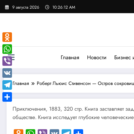
Перейти
9 августа 2026
10:26:13 AM
к
содержимому
Odnoklassniki
Главная
Новости
Бизнес 
WhatsApp
Viber
VK
Главная
Роберт Льюис Стивенсон — Остров сокрови
Telegram
Отправить
Приключения, 1883, 320 стр. Книга заставляет за
обществе. Книга исследует глубокие человеческие
Odnoklassniki
WhatsApp
Viber
VK
Telegram
Отправить