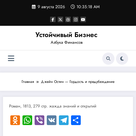
Перейти
9 августа 2026
10:35:19 AM
к
содержимому
Устойчивый Бизнес
Азбука Финансов
Главная
Джейн Остин — Гордость и предубеждение
Роман, 1813, 279 стр. жажда знаний и открытий
Odnoklassniki
WhatsApp
Viber
VK
Telegram
Отправить