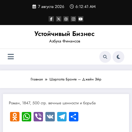
Перейти
7 августа 2026
6:12:41 AM
к
содержимому
Устойчивый Бизнес
Азбука Финансов
Главная
Шарлотта Бронте — Джейн Эйр
Роман, 1847, 500 стр. вечные ценности и борьба
Odnoklassniki
WhatsApp
Viber
VK
Telegram
Отправить