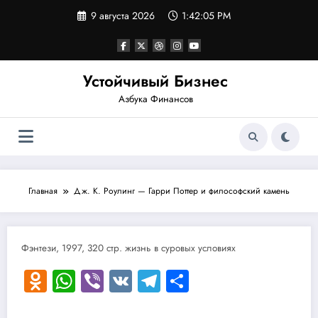
Перейти
9 августа 2026
1:42:05 PM
к
содержимому
Устойчивый Бизнес
Азбука Финансов
Главная
Дж. К. Роулинг — Гарри Поттер и философский камень
Фэнтези, 1997, 320 стр. жизнь в суровых условиях
Odnoklassniki
WhatsApp
Viber
VK
Telegram
Отправить