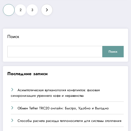
Пагинация
1
2
3
записей
Поиск
Поиск
Последние записи
Асимптотическая вулканология конфликтов: фазовая
синхронизация утреннего кофе и неравенства
Обмен Tether TRC20 онлайн: Быстро, Удобно и Выгодно
Способы расчета расхода теплоносителя для системы отопления