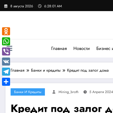
Перейти
8 августа 2026
6:28:02 AM
к
содержимому
Odnoklassniki
Главная
Новости
Бизнес 
WhatsApp
Viber
VK
Главная
Банки и кредиты
Кредит под залог дома
Telegram
Отправить
Банки И Кредиты
Mining_broth
5 Апреля 2024
Кредит под залог 