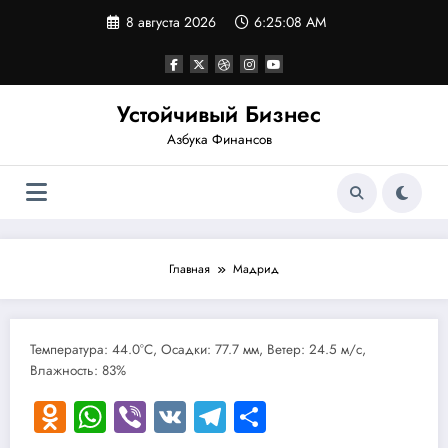
Перейти
8 августа 2026
6:25:08 AM
к
содержимому
Устойчивый Бизнес
Азбука Финансов
Главная
Мадрид
Температура: 44.0°C, Осадки: 77.7 мм, Ветер: 24.5 м/с,
Влажность: 83%
Odnoklassniki
WhatsApp
Viber
VK
Telegram
Отправить