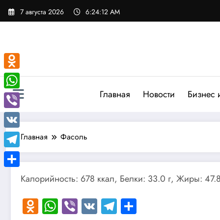
Перейти
7 августа 2026
6:24:13 AM
к
содержимому
Odnoklassniki
Главная
Новости
Бизнес 
WhatsApp
Viber
VK
Главная
Фасоль
Telegram
Отправить
Калорийность: 678 ккал, Белки: 33.0 г, Жиры: 47.8
Odnoklassniki
WhatsApp
Viber
VK
Telegram
Отправить