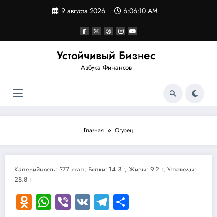
Перейти
9 августа 2026
6:06:10 AM
к
содержимому
Устойчивый Бизнес
Азбука Финансов
Главная
Огурец
Калорийность: 377 ккал, Белки: 14.3 г, Жиры: 9.2 г, Углеводы:
28.8 г
Odnoklassniki
WhatsApp
Viber
VK
Telegram
Отправить