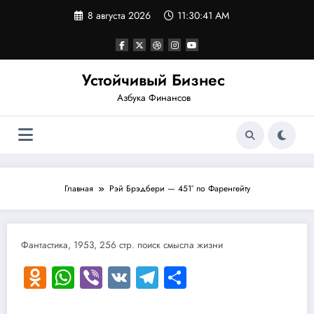
Перейти
8 августа 2026
11:30:41 AM
к
содержимому
Устойчивый Бизнес
Азбука Финансов
Главная
Рэй Брэдбери — 451° по Фаренгейту
Фантастика, 1953, 256 стр. поиск смысла жизни
Odnoklassniki
WhatsApp
Viber
VK
Telegram
Отправить