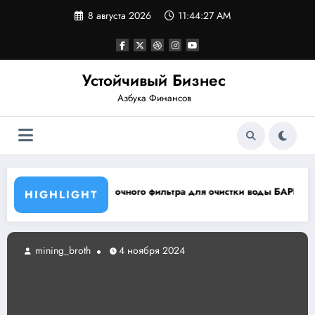
Перейти
8 августа 2026
11:44:28 AM
к
содержимому
Устойчивый Бизнес
Азбука Финансов
ор проточного фильтра для очистки воды БАРЬЕР ЭКСПЕРТ Слим Ж
Кальку
HIGHLIGHT
mining_broth
4 ноября 2024