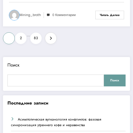
Mining_broth
0 Комментарии
Читать Далее
Пагинация
…
1
2
83
записей
Поиск
Поиск
Последние записи
Асимптотическая вулканология конфликтов: фазовая
синхронизация утреннего кофе и неравенства