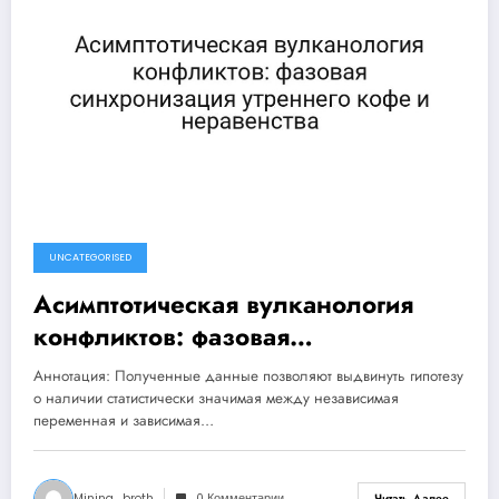
UNCATEGORISED
Асимптотическая вулканология
конфликтов: фазовая
синхронизация утреннего кофе и
Аннотация: Полученные данные позволяют выдвинуть гипотезу
неравенства
о наличии статистически значимая между независимая
переменная и зависимая…
Mining_broth
0 Комментарии
Читать Далее