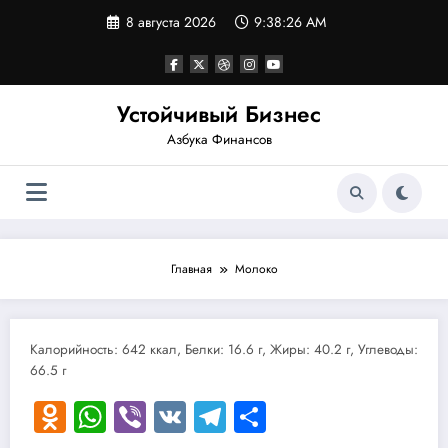
Перейти
8 августа 2026
9:38:26 AM
к
содержимому
Устойчивый Бизнес
Азбука Финансов
Главная
Молоко
Калорийность: 642 ккал, Белки: 16.6 г, Жиры: 40.2 г, Углеводы:
66.5 г
Odnoklassniki
WhatsApp
Viber
VK
Telegram
Отправить