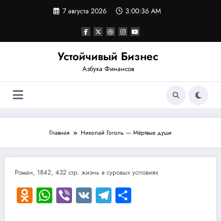
Перейти
7 августа 2026
3:00:36 AM
к
содержимому
Устойчивый Бизнес
Азбука Финансов
Главная
Николай Гоголь — Мёртвые души
Роман, 1842, 432 стр. жизнь в суровых условиях
Odnoklassniki
WhatsApp
Viber
VK
Telegram
Отправить