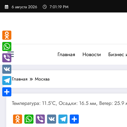
Перейти
6 августа 2026
7:01:20 PM
к
содержимому
Odnoklassniki
Главная
Новости
Бизнес 
WhatsApp
Viber
VK
Главная
Москва
Telegram
Отправить
Температура: 11.5°C, Осадки: 16.5 мм, Ветер: 25.9
Odnoklassniki
WhatsApp
Viber
VK
Telegram
Отправить