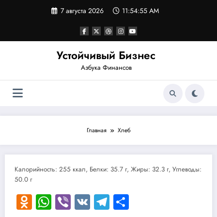
Перейти
7 августа 2026
11:54:55 AM
к
содержимому
Устойчивый Бизнес
Азбука Финансов
Главная
Хлеб
Калорийность: 255 ккал, Белки: 35.7 г, Жиры: 32.3 г, Углеводы:
50.0 г
Odnoklassniki
WhatsApp
Viber
VK
Telegram
Отправить