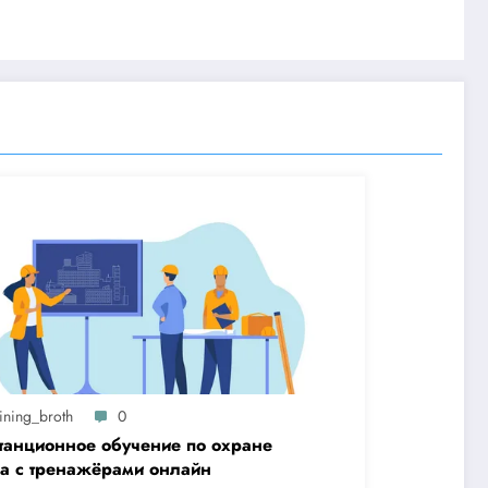
ining_broth
0
танционное обучение по охране
да с тренажёрами онлайн