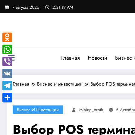
Перейти
7 августа 2026
2:31:20 AM
к
содержимому
Odnoklassniki
Главная
Новости
Бизнес 
WhatsApp
Viber
VK
Главная
Бизнес и инвестиции
Выбор POS термина
Telegram
Отправить
Бизнес И Инвестиции
Mining_broth
5 Декабр
Выбор POS термин