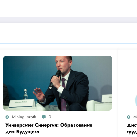
Mining_broth
0
M
Университет Синергия: Образование
Дис
для Будущего
тру