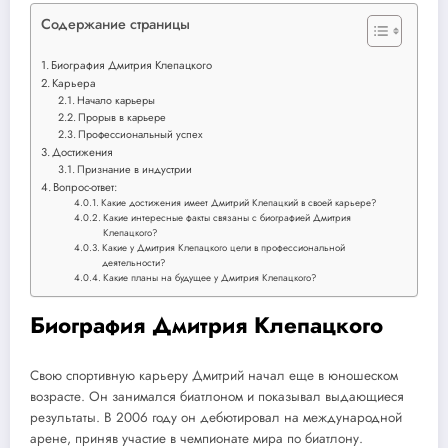
Содержание страницы
Биография Дмитрия Клепацкого
Карьера
Начало карьеры
Прорыв в карьере
Профессиональный успех
Достижения
Признание в индустрии
Вопрос-ответ:
Какие достижения имеет Дмитрий Клепацкий в своей карьере?
Какие интересные факты связаны с биографией Дмитрия
Клепацкого?
Какие у Дмитрия Клепацкого цели в профессиональной
деятельности?
Какие планы на будущее у Дмитрия Клепацкого?
Биография Дмитрия Клепацкого
Свою спортивную карьеру Дмитрий начал еще в юношеском
возрасте. Он занимался биатлоном и показывал выдающиеся
результаты. В 2006 году он дебютировал на международной
арене, приняв участие в чемпионате мира по биатлону.