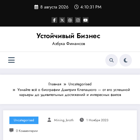
Перейти
8 августа 2026
4:10:32 PM
к
содержимому
Устойчивый Бизнес
Азбука Финансов
Главная
Uncategorised
Узнайте всё о биографии Дмитрия Клепацкого — от его успешной
карьеры до удивительных достижений и интересных фактов
Uncategorised
Mining_broth
1 Ноября 2023
0 Комментарии