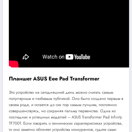
Планшет ASUS Eee Pad Transformer
Это устройство на сегодняшний день можно считать самым
популярным и любимым публикой. Оно было создано первым в
своем роде, и остается до сих пор самым лучшим, постоянно
совершенствуясь, но сохраняя пальму первенства. Одна из
последних и успешных моделей – ASUS Transformer Pad Infinity
TF700T. Если говорить о технических характеристиках устройства,
то оно заметно обгоняет устройства конкурентов, судите сами: