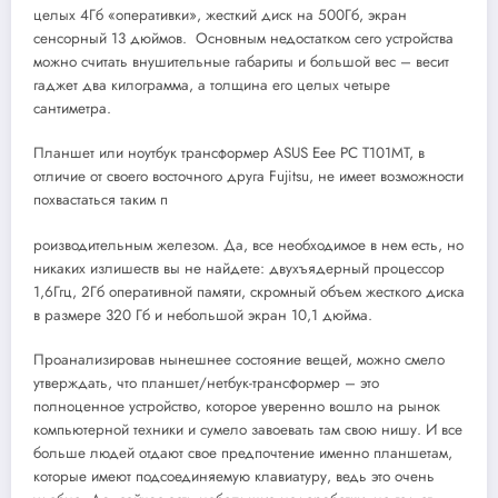
целых 4Гб «оперативки», жесткий диск на 500Гб, экран
сенсорный 13 дюймов. Основным недостатком сего устройства
можно считать внушительные габариты и большой вес – весит
гаджет два килограмма, а толщина его целых четыре
сантиметра.
Планшет или ноутбук трансформер ASUS Eee PC T101MT, в
отличие от своего восточного друга Fujitsu, не имеет возможности
похвастаться таким п
роизводительным железом. Да, все необходимое в нем есть, но
никаких излишеств вы не найдете: двухъядерный процессор
1,6Ггц, 2Гб оперативной памяти, скромный объем жесткого диска
в размере 320 Гб и небольшой экран 10,1 дюйма.
Проанализировав нынешнее состояние вещей, можно смело
утверждать, что планшет/нетбук-трансформер – это
полноценное устройство, которое уверенно вошло на рынок
компьютерной техники и сумело завоевать там свою нишу. И все
больше людей отдают свое предпочтение именно планшетам,
которые имеют подсоединяемую клавиатуру, ведь это очень