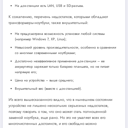
На док-станции есть LAN, USB и SD-разъем.
К сожалению, перечень недостатков, которыми обладают
трансформеры-ноутбуки, также внушительный:
Не предусмотрена возможность установки любой системы
(например Windows 7, ХР, Linux);
Невысокий уровень производительности, особенно в сравнении
со многими современными ноутбуками;
Достаточно неэффективное применение док-станции – ее
аккумулятор заряжает только батарею планшета, но не питает
напрямую его;
Цена на устройства – выше среднего;
Внушительный вес (вместе с док-станцией).
Из всего вышесказанного видно, что в нынешнем состоянии
устройство не лишено нескольких серьезных недостатков,
поэтому говорить о том, что оно может стать полноценной
заменой ноутбука, еще рано. Но это не умаляет всех его
многочисленных достоинств, и его свободно можно