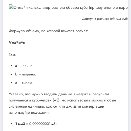
Формулы расчета объема куба 
Формула объема, по которой ведется расчет:
V=a*b*c
Где:
а
– длина;
b
– ширина;
c
– высота.
Указано, что нужно вводить данные в метрах и результат
получается в кубометрах (м3), но использовать можно любые
системные единицы: мм, см или дм. Для конвертации
используйте подсказки:
1 мм3
= 0,000000001 м3;