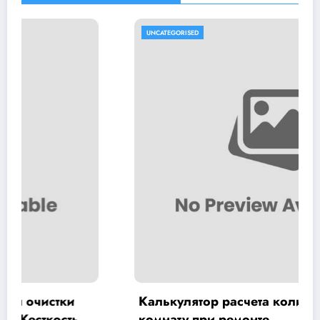
UNCATEGORISED
и
Калькулятор расчета количества обоев 
ть
комнату при ремонте