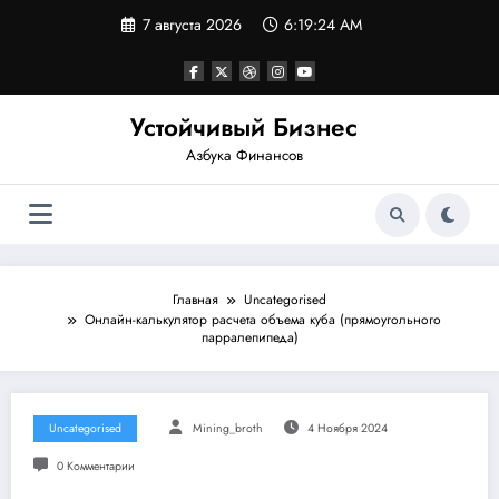
Перейти
7 августа 2026
6:19:25 AM
к
содержимому
Устойчивый Бизнес
Азбука Финансов
Главная
Uncategorised
Онлайн-калькулятор расчета объема куба (прямоугольного
парралепипеда)
Uncategorised
Mining_broth
4 Ноября 2024
0 Комментарии