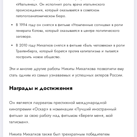
«Итальянец». Он исполнил роль врача итальянского
происхождения, который оказывается в советском
патологоанатомическом бюро.
В 1994 году он снялся в фильме «Утомленные солнцем» в роли
генерала Котова, который оказывается в центре политического
заговора.
В 2010 году Михалков снялся в фильме «Быть человеком» в роли
Трахтенберга, который борется против капитализма и пытается
построить новое общество.
Эти и многие другие работы Никиты Михалкова позволили ему
стать одним из самых узнаваемых и успешных актеров России.
Награды и достижения
Он является лауреатом престижной международной
кинопремии «Оскар» в номинации «Лучший иностранный
фильм» за свою работу над фильмом «Береги меня, мой
талисман».
Никита Михалков также был трехкратным победителем