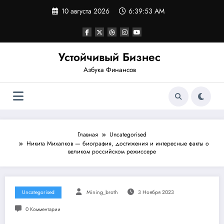
Перейти
10 августа 2026
6:39:53 AM
к
содержимому
Устойчивый Бизнес
Азбука Финансов
Главная
Uncategorised
Никита Михалков — биография, достижения и интересные факты о
великом российском режиссере
Uncategorised
Mining_broth
3 Ноября 2023
0 Комментарии