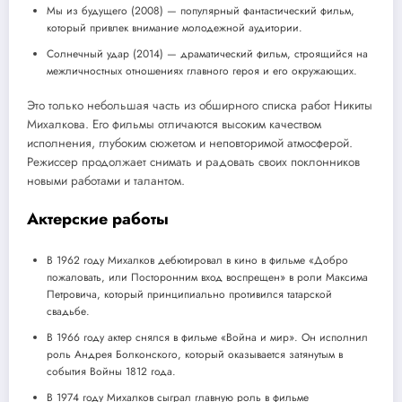
Мы из будущего (2008) — популярный фантастический фильм,
который привлек внимание молодежной аудитории.
Солнечный удар (2014) — драматический фильм, строящийся на
межличностных отношениях главного героя и его окружающих.
Это только небольшая часть из обширного списка работ Никиты
Михалкова. Его фильмы отличаются высоким качеством
исполнения, глубоким сюжетом и неповторимой атмосферой.
Режиссер продолжает снимать и радовать своих поклонников
новыми работами и талантом.
Актерские работы
В 1962 году Михалков дебютировал в кино в фильме «Добро
пожаловать, или Посторонним вход воспрещен» в роли Максима
Петровича, который принципиально противился татарской
свадьбе.
В 1966 году актер снялся в фильме «Война и мир». Он исполнил
роль Андрея Болконского, который оказывается затянутым в
события Войны 1812 года.
В 1974 году Михалков сыграл главную роль в фильме