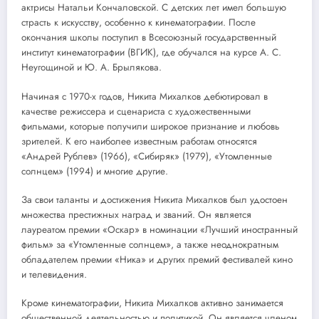
актрисы Натальи Кончаловской. С детских лет имел большую
страсть к искусству, особенно к кинематографии. После
окончания школы поступил в Всесоюзный государственный
институт кинематографии (ВГИК), где обучался на курсе А. С.
Неугощиной и Ю. А. Брылякова.
Начиная с 1970-х годов, Никита Михалков дебютировал в
качестве режиссера и сценариста с художественными
фильмами, которые получили широкое признание и любовь
зрителей. К его наиболее известным работам относятся
«Андрей Рублев» (1966), «Сибиряк» (1979), «Утомленные
солнцем» (1994) и многие другие.
За свои таланты и достижения Никита Михалков был удостоен
множества престижных наград и званий. Он является
лауреатом премии «Оскар» в номинации «Лучший иностранный
фильм» за «Утомленные солнцем», а также неоднократным
обладателем премии «Ника» и других премий фестивалей кино
и телевидения.
Кроме кинематографии, Никита Михалков активно занимается
общественной деятельностью и политикой. Он является членом