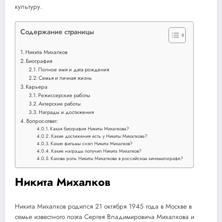
культуру.
Содержание страницы
Никита Михалков
Биография
Полное имя и дата рождения
Семья и личная жизнь
Карьера
Режиссерские работы
Актерские работы
Награды и достижения
Вопрос-ответ:
Какая биография Никиты Михалкова?
Какие достижения есть у Никиты Михалкова?
Какие фильмы снял Никита Михалков?
Какие награды получил Никита Михалков?
Какова роль Никиты Михалкова в российском кинематографе?
Никита Михалков
Никита Михалков родился 21 октября 1945 года в Москве в
семье известного поэта Сергея Владимировича Михалкова и