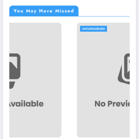
You May Have Missed
UNCATEGORISED