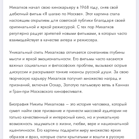
Михалков начал свою кинокарьеру в 1968 году, сняв свой
дебютный фильм «Я шагаю по Москве». Этот картина стала
настоящим открытием для советской публики благодаря своей
оригинальной и яркой режиссурой. С тех пор Михалков
регулярно радует зрителей новыми фильмами, в которых часто
взаимодействует в качестве актера и режиссера.
Уникальный стиль Михалкова отличается сочетанием глубины
мысли и яркой эмоциональности. Его фильмы часто касаются
важных социальных и философских проблем, вызывают острые
дискуссии и раскрывают тонкие нюансы русской души. За свою
творческую карьеру Михалков получил множество наград и
признаний, включая Оскар, Золотую пальмовую ветвь в Каннах
и Гран-при Московского кинофестиваля.
Биография Никиты Михалкова – это история человека, который
сумел найти свое призвание и принести массовой аудитории не
только качественный и интересный кино, но и уникальную
возможность задуматься о жизни, любви, вере и национальной
идентичности. Его картины подарили миру множество ярких
образов и фраз, которые стали крылатыми и вошли в русскую