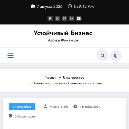
Перейти
7 августа 2026
1:29:42 AM
к
содержимому
Устойчивый Бизнес
Азбука Финансов
Главная
Uncategorised
Калькулятор расчета объема конуса онлайн
Uncategorised
Mining_broth
4 Ноября 2024
0 Комментарии