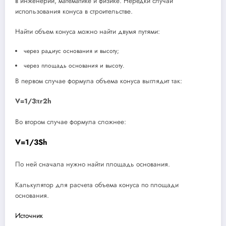
в инженерии, математике и физике. Нередки случаи
использования конуса в строительстве.
Найти объем конуса можно найти двумя путями:
через радиус основания и высоту;
через площадь основания и высоту.
В первом случае формула объема конуса выглядит так:
V=​1/3​​πr​2​​h
Во втором случае формула сложнее:
V=​1/3​​Sh
По ней сначала нужно найти площадь основания.
Калькулятор для расчета объема конуса по площади
основания.
Источник