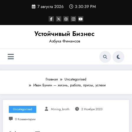
Перейти
7 августа 2026
3:30:39 PM
к
содержимому
Устойчивый Бизнес
Азбука Финансов
Главная
Uncategorised
Иван Бунин — жизнь, работа, призы, успехи
Uncategorised
Mining_broth
2 Ноября 2023
0 Комментарии