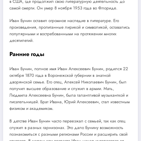
в США, где продолжил свою литературную деятельность до
самой смерти. Он умер 8 ноября 1953 года во Флориде.
Иван Бунин оставил огромное наследие в литературе. Его
произведения, пропитанные лирикой и символикой, оставались
популярными и востребованными на протяжении многих
десятилетий.
Ранние годы
Иван Бунин, полное имя Иван Алексеевич Бунин, родился 22
октября 1870 года в Воронежской губернии в знатной
дворянской семье. Его отец, Алексей Николаевич Бунин, был
получил высшее образование и служил в армии. Мать,
Людмила Алексеевна Бунин, была талантливой музыканткой и
писательницей. Брат Ивана, Юрий Алексеевич, стал известным
физиком и академиком.
В детстве Иван Бунин часто переезжал с семьей, так как отец
служил в разных гарнизонах. Это дало Бунину возможность
познакомиться с разными регионами России и расширить свой
кругозор. В маленьком возрасте Иван начал интересоваться