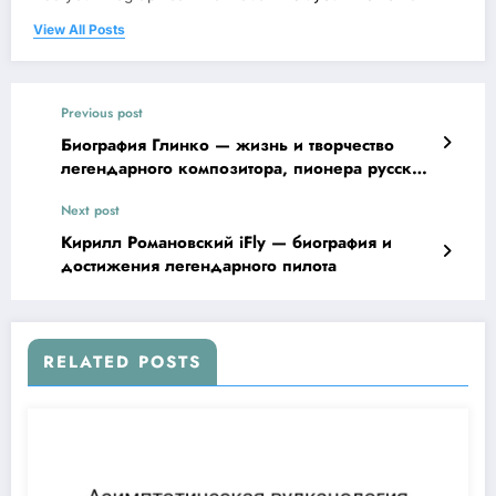
View All Posts
Previous post
Биография Глинко — жизнь и творчество
легендарного композитора, пионера русской
оперы и пропагандиста славы музыкального
Next post
искусства России
Кирилл Романовский iFly — биография и
достижения легендарного пилота
RELATED POSTS