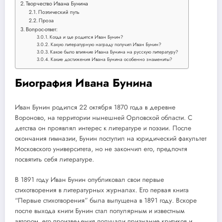
Творчество Ивана Бунина
Поэтический путь
Проза
Вопрос-ответ:
Когда и где родился Иван Бунин?
Какую литературную награду получил Иван Бунин?
Какое было влияние Ивана Бунина на русскую литературу?
Какие достижения Ивана Бунина особенно знамениты?
Биография Ивана Бунина
Иван Бунин родился 22 октября 1870 года в деревне
Вороново, на территории нынешней Орловской области. С
детства он проявлял интерес к литературе и поэзии. После
окончания гимназии, Бунин поступил на юридический факультет
Московского университета, но не закончил его, предпочтя
посвятить себя литературе.
В 1891 году Иван Бунин опубликовал свои первые
стихотворения в литературных журналах. Его первая книга
“Первые стихотворения” была выпущена в 1891 году. Вскоре
после выхода книги Бунин стал популярным и известным
автором, его произведения получали признание критиков и