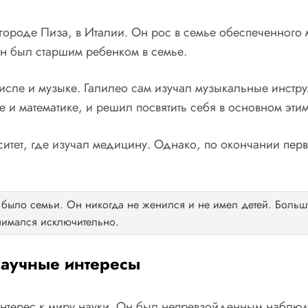
 городе Пиза, в Италии. Он рос в семье обеспеченного
он был старшим ребенком в семье.
числе и музыке. Галилео сам изучал музыкальные инстр
и математике, и решил посвятить себя в основном этим
ситет, где изучал медицину. Однако, по окончании перв
 было семьи. Он никогда не женился и не имел детей. Большу
анимался исключительно.
научные интересы
интерес к миру науки. Он был непревзойденным наблюд