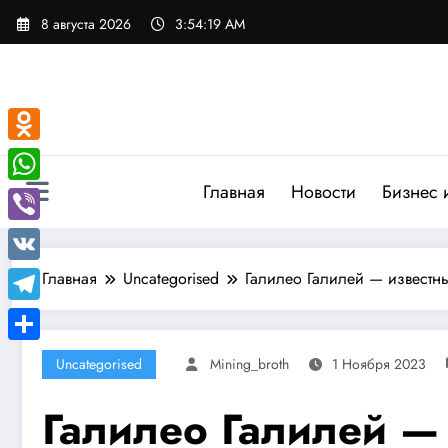
Перейти
8 августа 2026
3:54:20 AM
к
содержимому
Odnoklassniki
Главная
Новости
Бизнес 
WhatsApp
Viber
VK
Главная
Uncategorised
Галилео Галилей — известны
Telegram
Отправить
Uncategorised
Mining_broth
1 Ноября 2023
Галилео Галилей — 