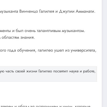
 музыканта Винченцо Галилея и Джулии Амманати.
ументы и был очень талантливым музыкантом.
 областям знания.
ого года обучения, галилео ушел из университета,
ю часть своей жизни Галилео посвятил науке и работе,
ателем и обладал остроумием и умом, которые