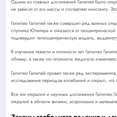
Одним из главных достижений Галилея было откры
не зависит от его массы и составляет константу.
Галилео Галилей также совершил ряд важных откр
спутника Юпитера и отказался от геоцентрической
подтвердил гелиоцентрическую модель, выдвину
В изучении тяжести и плотности тел Галилео Гали
объему, а также что плотность жидкости изменяетс
Галилео Галилей провел также ряд экспериментов
исследования периодов колебаний и открыл, что п
Все эти открытия и научные достижения Галилео 
открытий в области физики, астрономии и математи
Законы свободного падения и дв