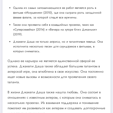
Одним из самых запоминающихся ее работ является роль в
фильме «Искушение» (2010), где она сыграла роль загадочной
фемме фатале, за которой следят все мужчины.
Также она проявила себя в комедийных проектах, таких как
«Суперсемейка» (2014) и «Вечера на хуторе близ Диканьки»
(2019).
Джакели Даша не только актриса, но и талантливая певица. Она
исполнила несколько песен для саундтреков к фильмам, в
которых снималась.
Однако ее карьера не является единственной сферой ее
успеха. Джакели Даша также обладает большим талантом в
актерской игре, она влюблена в свое искусство. Она постоянно
ищет новые вызовы и возможности для проявления своего
таланта.
В жизни Джакели Даша также нашла любовь. Она состоит в
отношениях с известным актером, с которым она снималась в
нескольких проектах. Их взаимная поддержка и понимание
помогают им развиваться как актерам и создавать долгосрочные