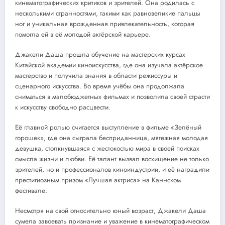
кинематографических критиков и зрителей. Она родилась с
несколькими странностями, такими как равновеликие пальцы
ног и уникальная врожденная привлекательность, которая
помогла ей в её молодой актёрской карьере.
Джакели Даша прошла обучение на мастерских курсах
Китайской академии киноискусства, где она изучала актёрское
мастерство и получила знания в области режиссуры и
сценарного искусства. Во время учёбы она продолжала
сниматься в малобюджетных фильмах и позволила своей страсти
к искусству свободно расцвести.
Её главной ролью считается выступление в фильме «Зелёный
горошек», где она сыграла бесприданница, мятежная молодая
девушка, столкнувшаяся с жестокостью мира в своей поисках
смысла жизни и любви. Её талант вызвал восхищение не только
зрителей, но и профессионалов киноиндустрии, и её наградили
престигиозным призом «Лучшая актриса» на Каннском
фестивале.
Несмотря на свой относительно юный возраст, Джакели Даша
сумела завоевать признание и уважение в кинематографическом