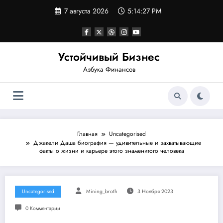
Перейти
7 августа 2026
5:14:28 PM
к
содержимому
Устойчивый Бизнес
Азбука Финансов
Главная
Uncategorised
Джакели Даша биография — удивительные и захватывающие
факты о жизни и карьере этого знаменитого человека
Uncategorised
Mining_broth
3 Ноября 2023
0 Комментарии