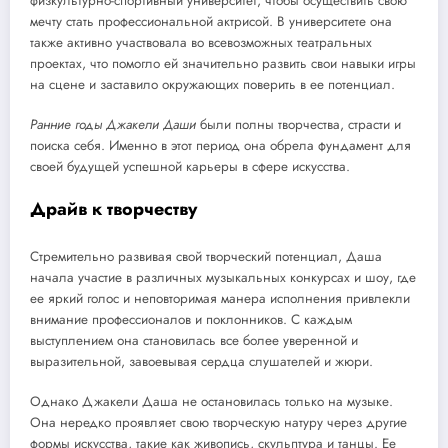
физкультурно-спортивный университет, чтобы осуществить свою
мечту стать профессиональной актрисой. В университете она
также активно участвовала во всевозможных театральных
проектах, что помогло ей значительно развить свои навыки игры
на сцене и заставило окружающих поверить в ее потенциал.
Ранние годы Джакели Даши
были полны творчества, страсти и
поиска себя. Именно в этот период она обрела фундамент для
своей будущей успешной карьеры в сфере искусства.
Драйв к творчеству
Стремительно развивая свой творческий потенциал, Даша
начала участие в различных музыкальных конкурсах и шоу, где
ее яркий голос и неповторимая манера исполнения привлекли
внимание профессионалов и поклонников. С каждым
выступлением она становилась все более уверенной и
выразительной, завоевывая сердца слушателей и жюри.
Однако Джакели Даша не остановилась только на музыке.
Она нередко проявляет свою творческую натуру через другие
формы искусства, такие как живопись, скульптура и танцы. Ее