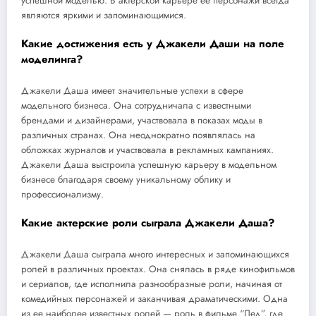
успешной моделью. В актерской карьере ее персонажи всегда
являются яркими и запоминающимися.
Какие достижения есть у Джакели Даши на поле
моделинга?
Джакели Даша имеет значительные успехи в сфере
модельного бизнеса. Она сотрудничала с известными
брендами и дизайнерами, участвовала в показах моды в
различных странах. Она неоднократно появлялась на
обложках журналов и участвовала в рекламных кампаниях.
Джакели Даша выстроила успешную карьеру в модельном
бизнесе благодаря своему уникальному облику и
профессионализму.
Какие актерские роли сыграла Джакели Даша?
Джакели Даша сыграла много интересных и запоминающихся
ролей в различных проектах. Она снялась в ряде кинофильмов
и сериалов, где исполнила разнообразные роли, начиная от
комедийных персонажей и заканчивая драматическими. Одна
из ее наиболее известных ролей — роль в фильме “Лед”, где