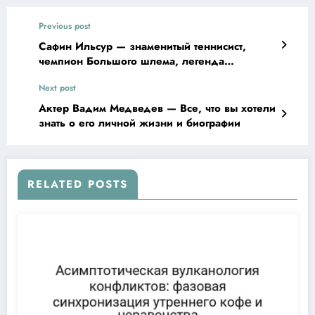
Previous post
Сафин Ильсур — знаменитый теннисист,
чемпион Большого шлема, легенда
современного тенниса, биография,
Next post
достижения, интересные факты
Актер Вадим Медведев — Все, что вы хотели
знать о его личной жизни и биографии
RELATED POSTS