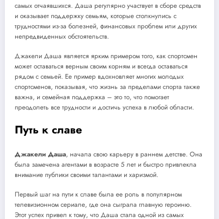
самых отчаявшихся. Даша регулярно участвует в сборе средств
и оказывает поддержку семьям, которые столкнулись с
трудностями из-за болезней, финансовых проблем или других
непредвиденных обстоятельств.
Джакели Даша является ярким примером того, как спортсмен
может оставаться верным своим корням и всегда оставаться
рядом с семьей. Ее пример вдохновляет многих молодых
спортсменов, показывая, что жизнь за пределами спорта также
важна, и семейная поддержка – это то, что помогает
преодолеть все трудности и достичь успеха в любой области.
Путь к славе
Джакели Даша
, начала свою карьеру в раннем детстве. Она
была замечена агентами в возрасте 5 лет и быстро привлекла
внимание публики своими талантами и харизмой.
Первый шаг на пути к славе была ее роль в популярном
телевизионном сериале, где она сыграла главную героиню.
Этот успех привел к тому, что Даша стала одной из самых