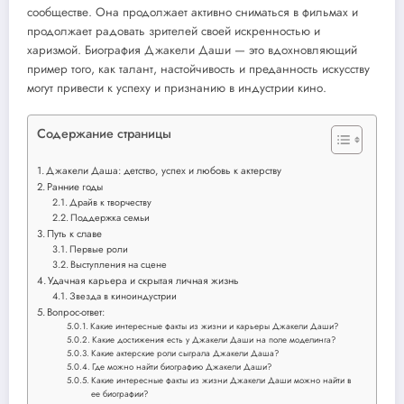
сообществе. Она продолжает активно сниматься в фильмах и
продолжает радовать зрителей своей искренностью и
харизмой. Биография Джакели Даши — это вдохновляющий
пример того, как талант, настойчивость и преданность искусству
могут привести к успеху и признанию в индустрии кино.
Содержание страницы
Джакели Даша: детство, успех и любовь к актерству
Ранние годы
Драйв к творчеству
Поддержка семьи
Путь к славе
Первые роли
Выступления на сцене
Удачная карьера и скрытая личная жизнь
Звезда в киноиндустрии
Вопрос-ответ:
Какие интересные факты из жизни и карьеры Джакели Даши?
Какие достижения есть у Джакели Даши на поле моделинга?
Какие актерские роли сыграла Джакели Даша?
Где можно найти биографию Джакели Даши?
Какие интересные факты из жизни Джакели Даши можно найти в
ее биографии?