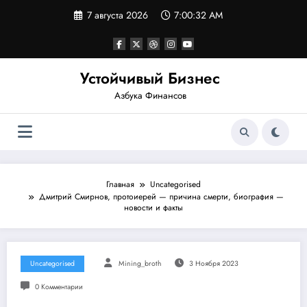
Перейти
7 августа 2026
7:00:33 AM
к
содержимому
Устойчивый Бизнес
Азбука Финансов
Главная
Uncategorised
Дмитрий Смирнов, протоиерей — причина смерти, биография —
новости и факты
Uncategorised
Mining_broth
3 Ноября 2023
0 Комментарии