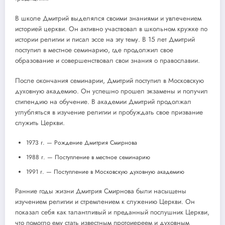
В школе Дмитрий выделялся своими знаниями и увлечением
историей церкви. Он активно участвовал в школьном кружке по
истории религии и писал эссе на эту тему. В 15 лет Дмитрий
поступил в местное семинарию, где продолжил свое
образование и совершенствовал свои знания о православии.
После окончания семинарии, Дмитрий поступил в Московскую
духовную академию. Он успешно прошел экзамены и получил
стипендию на обучение. В академии Дмитрий продолжал
углубляться в изучение религии и пробуждать свое призвание
служить Церкви.
1973 г. — Рождение Дмитрия Смирнова
1988 г. — Поступление в местное семинарию
1991 г. — Поступление в Московскую духовную академию
Ранние годы жизни Дмитрия Смирнова были насыщены
изучением религии и стремлением к служению Церкви. Он
показал себя как талантливый и преданный послушник Церкви,
что помогло ему стать известным протоиереем и духовным