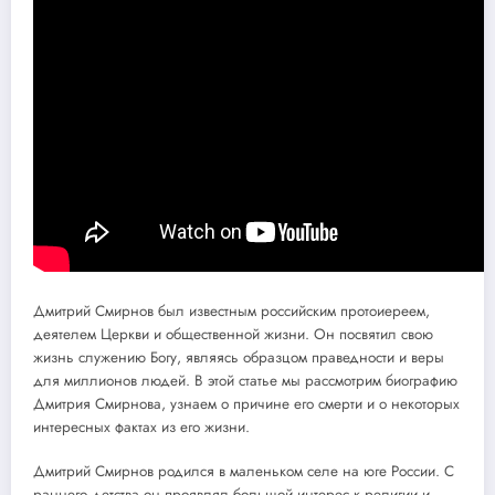
Дмитрий Смирнов был известным российским протоиереем,
деятелем Церкви и общественной жизни. Он посвятил свою
жизнь служению Богу, являясь образцом праведности и веры
для миллионов людей. В этой статье мы рассмотрим биографию
Дмитрия Смирнова, узнаем о причине его смерти и о некоторых
интересных фактах из его жизни.
Дмитрий Смирнов родился в маленьком селе на юге России. С
раннего детства он проявлял большой интерес к религии и