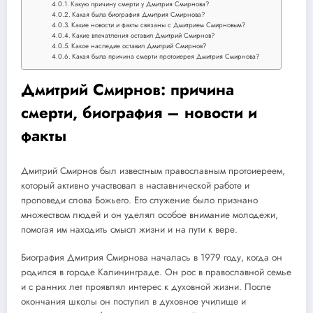
Какую причину смерти у Дмитрия Смирнова?
Какая была биография Дмитрия Смирнова?
Какие новости и факты связаны с Дмитрием Смирновым?
Какие впечатления оставил Дмитрий Смирнов?
Какое наследие оставил Дмитрий Смирнов?
Какая была причина смерти протоиерея Дмитрия Смирнова?
Дмитрий Смирнов: причина
смерти, биография – новости и
факты
Дмитрий Смирнов был известным православным протоиереем,
который активно участвовал в наставнической работе и
проповеди слова Божьего. Его служение было признано
множеством людей и он уделял особое внимание молодежи,
помогая им находить смысл жизни и на пути к вере.
Биография Дмитрия Смирнова началась в 1979 году, когда он
родился в городе Калининграде. Он рос в православной семье
и с ранних лет проявлял интерес к духовной жизни. После
окончания школы он поступил в духовное училище и