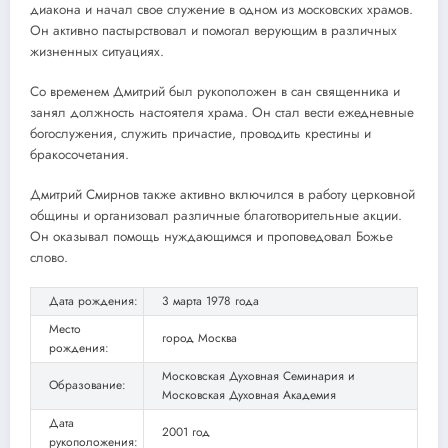
диакона и начал свое служение в одном из московских храмов.
Он активно пастырствовал и помогал верующим в различных
жизненных ситуациях.
Со временем Дмитрий был рукоположен в сан священника и
занял должность настоятеля храма. Он стал вести ежедневные
богослужения, служить причастие, проводить крестины и
бракосочетания.
Дмитрий Смирнов также активно включился в работу церковной
общины и организовал различные благотворительные акции.
Он оказывал помощь нуждающимся и проповедовал Божье
слово.
Дата рождения:
3 марта 1978 года
Место
город Москва
рождения:
Московская Духовная Семинария и
Образование:
Московская Духовная Академия
Дата
2001 год
рукоположения: