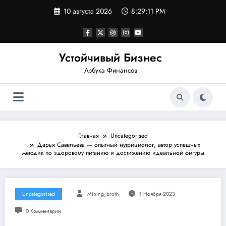
Перейти
10 августа 2026
8:29:12 PM
к
содержимому
Устойчивый Бизнес
Азбука Финансов
Главная
Uncategorised
Дарья Савельева — опытный нутрициолог, автор успешных
методик по здоровому питанию и достижению идеальной фигуры
Uncategorised
Mining_broth
1 Ноября 2023
0 Комментарии