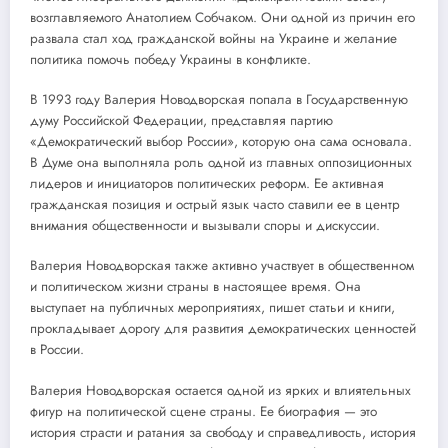
возглавляемого Анатолием Собчаком. Они одной из причин его
развала стал ход гражданской войны на Украине и желание
политика помочь победу Украины в конфликте.
В 1993 году Валерия Новодворская попала в Государственную
думу Российской Федерации, представляя партию
«Демократический выбор России», которую она сама основала.
В Думе она выполняла роль одной из главных оппозиционных
лидеров и инициаторов политических реформ. Ее активная
гражданская позиция и острый язык часто ставили ее в центр
внимания общественности и вызывали споры и дискуссии.
Валерия Новодворская также активно участвует в общественном
и политическом жизни страны в настоящее время. Она
выступает на публичных мероприятиях, пишет статьи и книги,
прокладывает дорогу для развития демократических ценностей
в России.
Валерия Новодворская остается одной из ярких и влиятельных
фигур на политической сцене страны. Ее биография — это
история страсти и ратания за свободу и справедливость, история