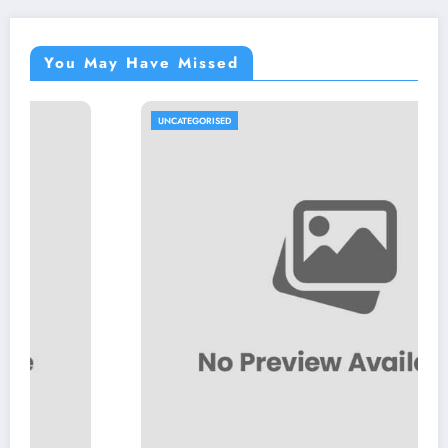
You May Have Missed
UNCATEGORISED