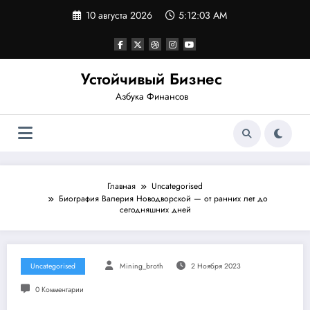
Перейти
10 августа 2026
5:12:04 AM
к
содержимому
Устойчивый Бизнес
Азбука Финансов
Главная
Uncategorised
Биография Валерия Новодворской — от ранних лет до
сегодняшних дней
Uncategorised
Mining_broth
2 Ноября 2023
0 Комментарии