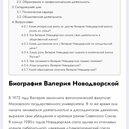
Образование и профессиональная деятельность
Сегодняшние дни
Политическая карьера
Общественная деятельность
Вопрос-ответ:
Какие интересные факты из детства Валерии Новодворской можно
узнать из статьи?
Как Валерия Новодворская начала свою деятельность в
общественной жизни?
Какие достижения есть у Валерии Новодворской на сегодняшний
день?
Какую роль Валерия Новодворская сыграла в политической жизни
России?
Чем занимается Валерия Новодворская помимо политики?
Когда родилась Валерия Новодворская?
Какой образование получила Валерия Новодворская?
Биография Валерия Новодворской
В 1972 году Валерия закончила филологический факультет
Московского государственного университета. В то же время она
начала заниматься деятельностью в диссидентском движении,
выражая свои убеждения и критикуя режим Советского Союза.
В конце 1980-х годов Новодворская стала одним из ключевых
членов либерального движения «Демократический союз»,