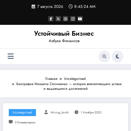
Перейти
7 августа 2026
8:45:25 AM
к
содержимому
Устойчивый Бизнес
Азбука Финансов
Главная
Uncategorised
Биография Михаила Стогниенко — история впечатляющего успеха
и выдающихся достижений
Uncategorised
Mining_broth
1 Ноября 2023
0 Комментарии