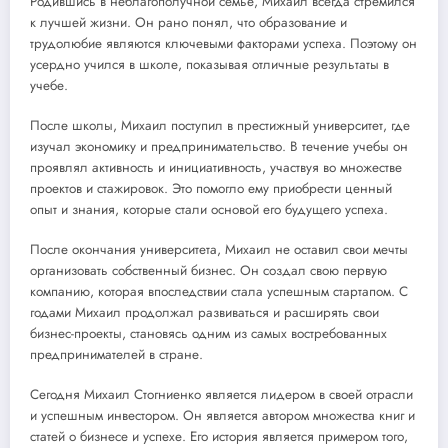
Родившись в неблагополучной семье, Михаил всегда стремился
к лучшей жизни. Он рано понял, что образование и
трудолюбие являются ключевыми факторами успеха. Поэтому он
усердно учился в школе, показывая отличные результаты в
учебе.
После школы, Михаил поступил в престижный университет, где
изучал экономику и предпринимательство. В течение учебы он
проявлял активность и инициативность, участвуя во множестве
проектов и стажировок. Это помогло ему приобрести ценный
опыт и знания, которые стали основой его будущего успеха.
После окончания университета, Михаил не оставил свои мечты
организовать собственный бизнес. Он создал свою первую
компанию, которая впоследствии стала успешным стартапом. С
годами Михаил продолжал развиваться и расширять свои
бизнес-проекты, становясь одним из самых востребованных
предпринимателей в стране.
Сегодня Михаил Стогниенко является лидером в своей отрасли
и успешным инвестором. Он является автором множества книг и
статей о бизнесе и успехе. Его история является примером того,