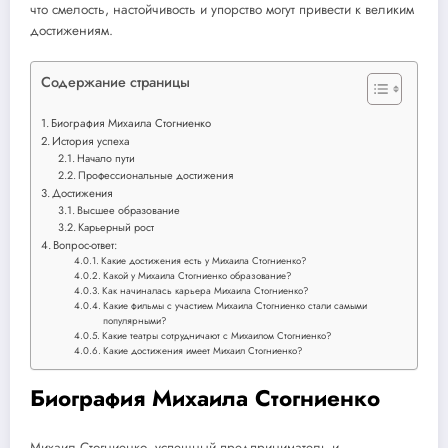
что смелость, настойчивость и упорство могут привести к великим
достижениям.
Содержание страницы
Биография Михаила Стогниенко
История успеха
Начало пути
Профессиональные достижения
Достижения
Высшее образование
Карьерный рост
Вопрос-ответ:
Какие достижения есть у Михаила Стогниенко?
Какой у Михаила Стогниенко образование?
Как начиналась карьера Михаила Стогниенко?
Какие фильмы с участием Михаила Стогниенко стали самыми
популярными?
Какие театры сотрудничают с Михаилом Стогниенко?
Какие достижения имеет Михаил Стогниенко?
Биография Михаила Стогниенко
Михаил Стогниенко, успешный предприниматель и