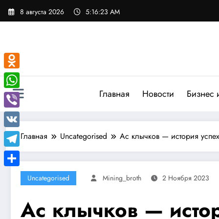
Перейти
8 августа 2026
5:16:24 AM
к
содержимому
Odnoklassniki
Главная
Новости
Бизнес 
WhatsApp
Viber
VK
Главная
Uncategorised
Ас клычков — история успех
Telegram
Отправить
Uncategorised
Mining_broth
2 Ноября 2023
Ас клычков — истор