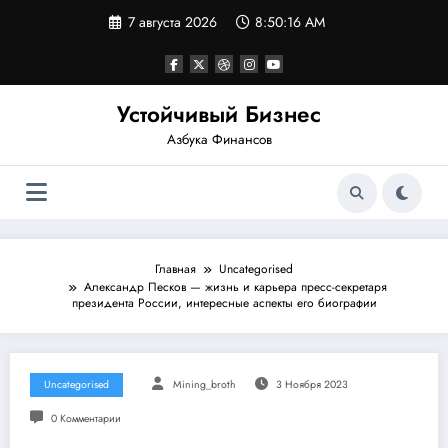
Перейти
7 августа 2026
8:50:17 AM
к
содержимому
Устойчивый Бизнес
Азбука Финансов
Главная
Uncategorised
Александр Песков — жизнь и карьера пресс-секретаря
президента России, интересные аспекты его биографии
Uncategorised
Mining_broth
3 Ноября 2023
0 Комментарии