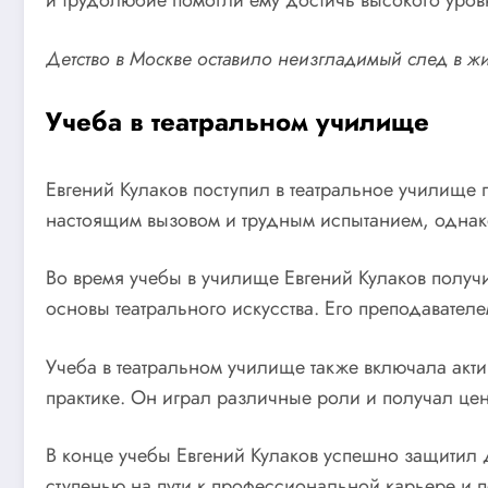
и трудолюбие помогли ему достичь высокого уровн
Детство в Москве оставило неизгладимый след в жи
Учеба в театральном училище
Евгений Кулаков поступил в театральное училище 
настоящим вызовом и трудным испытанием, однако 
Во время учебы в училище Евгений Кулаков получи
основы театрального искусства. Его преподавате
Учеба в театральном училище также включала акти
практике. Он играл различные роли и получал ценн
В конце учебы Евгений Кулаков успешно защитил 
ступенью на пути к профессиональной карьере и п