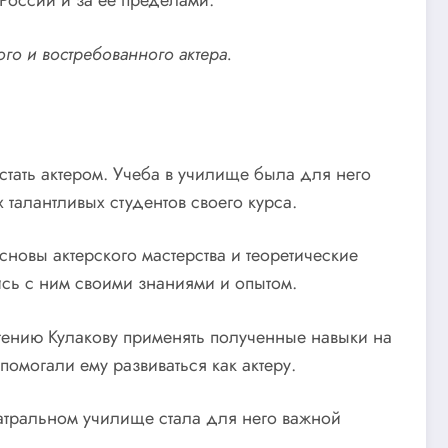
 России и за ее пределами.
го и востребованного актера.
стать актером. Учеба в училище была для него
талантливых студентов своего курса.
новы актерского мастерства и теоретические
ись с ним своими знаниями и опытом.
вгению Кулакову применять полученные навыки на
помогали ему развиваться как актеру.
еатральном училище стала для него важной