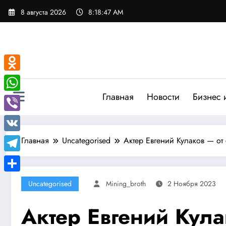
Перейти
8 августа 2026
8:18:48 AM
к
содержимому
Odnoklassniki
Главная
Новости
Бизнес 
WhatsApp
Viber
VK
Главная
Uncategorised
Актер Евгений Кулаков — от
Telegram
Отправить
Uncategorised
Mining_broth
2 Ноября 2023
Актер Евгений Кула