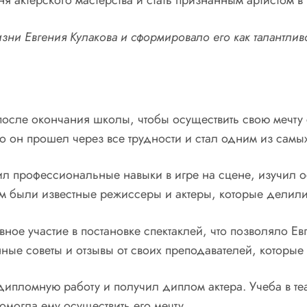
я актерского мастерства и стать признанным артистом в
зни Евгения Кулакова и сформировало его как талантливо
после окончания школы, чтобы осуществить свою мечту 
он прошел через все трудности и стал одним из самых 
л профессиональные навыки в игре на сцене, изучил ос
лем были известные режиссеры и актеры, которые делил
вное участие в постановке спектаклей, что позволяло Е
ые советы и отзывы от своих преподавателей, которые 
дипломную работу и получил диплом актера. Учеба в т
омогла ему осуществить его мечту.