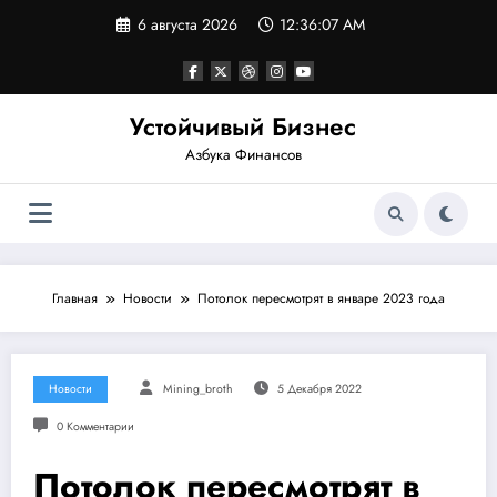
Перейти
6 августа 2026
12:36:08 AM
к
содержимому
Устойчивый Бизнес
Азбука Финансов
Главная
Новости
Потолок пересмотрят в январе 2023 года
Новости
Mining_broth
5 Декабря 2022
0 Комментарии
Потолок пересмотрят в