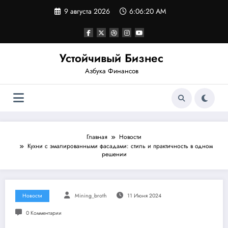
Перейти
9 августа 2026
6:06:20 AM
к
содержимому
Устойчивый Бизнес
Азбука Финансов
Главная
Новости
Кухни с эмалированными фасадами: стиль и практичность в одном
решении
Новости
Mining_broth
11 Июня 2024
0 Комментарии