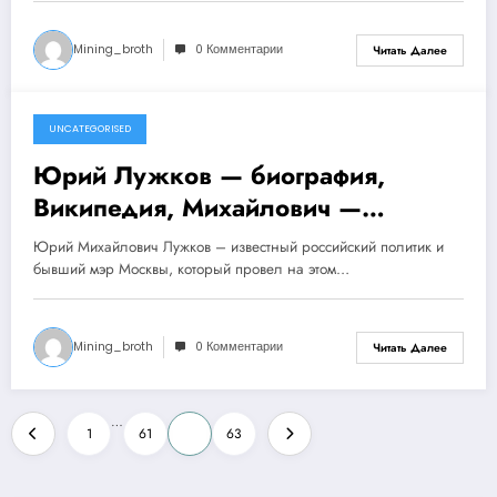
Mining_broth
0 Комментарии
Читать Далее
UNCATEGORISED
1 ноября 2023
Юрий Лужков — биография,
Википедия, Михайлович —
политическая карьера и
Юрий Михайлович Лужков – известный российский политик и
достижения
бывший мэр Москвы, который провел на этом…
Mining_broth
0 Комментарии
Читать Далее
Пагинация
…
1
61
62
63
записей