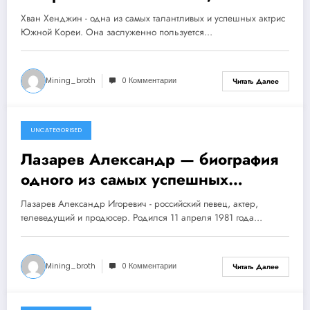
биографии и впечатляющей
Хван Хенджин - одна из самых талантливых и успешных актрис
карьере
Южной Кореи. Она заслуженно пользуется…
Mining_broth
0 Комментарии
Читать Далее
UNCATEGORISED
1 ноября 2023
Лазарев Александр — биография
одного из самых успешных
российских певцов, его
Лазарев Александр Игоревич - российский певец, актер,
многочисленные достижения и
телеведущий и продюсер. Родился 11 апреля 1981 года…
интересная личная жизнь
Mining_broth
0 Комментарии
Читать Далее