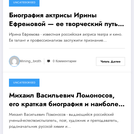
UNCATEGORISED
1 ноября 2023
Биография актрисы Ирины
Ефремовой — ее творческий путь,
личная жизнь и успехи в
Ирина Ефремова - известная российская актриса театра и кино.
кинематографе
Ее талант и профессионализм заслужили признание…
Mining_broth
0 Комментарии
Читать Далее
UNCATEGORISED
1 ноября 2023
Михаил Васильевич Ломоносов,
его краткая биография и наиболее
значимые достижения
Михаил Васильевич Ломоносов - выдающийся российский
ученый-естествоиспытатель, поэт, художник и преподаватель,
родоначальник русской химии и…