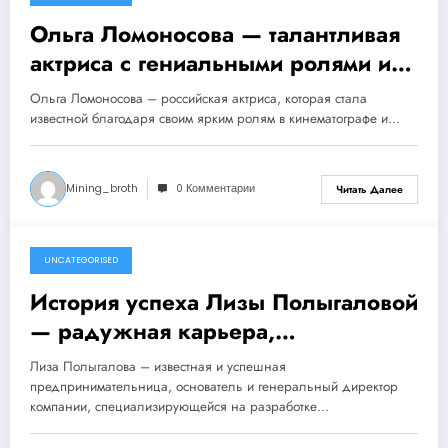
1 ноября 2023
Ольга Ломоносова — талантливая
актриса с гениальными ролями и
романтичной личной жизнью
Ольга Ломоносова – российская актриса, которая стала
известной благодаря своим ярким ролям в кинематографе и…
Mining_broth
0 Комментарии
Читать Далее
UNCATEGORISED
1 ноября 2023
История успеха Лизы Полыгаловой
— радужная карьера,
впечатляющие достижения и
Лиза Полыгалова – известная и успешная
увлекательные факты!
предпринимательница, основатель и генеральный директор
компании, специализирующейся на разработке…