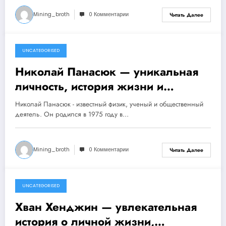
Mining_broth
0 Комментарии
Читать Далее
UNCATEGORISED
1 ноября 2023
Николай Панасюк — уникальная
личность, история жизни и
достижения национального героя,
Николай Панасюк - известный физик, ученый и общественный
способного обратить ход событий в
деятель. Он родился в 1975 году в…
мире и совершить
непревзойденные смелые
Mining_broth
0 Комментарии
Читать Далее
поступки
UNCATEGORISED
1 ноября 2023
Хван Хенджин — увлекательная
история о личной жизни,