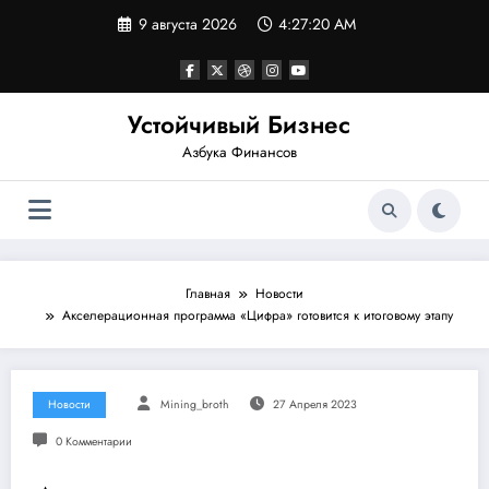
Перейти
9 августа 2026
4:27:21 AM
к
содержимому
Устойчивый Бизнес
Азбука Финансов
Главная
Новости
Акселерационная программа «Цифра» готовится к итоговому этапу
Новости
Mining_broth
27 Апреля 2023
0 Комментарии