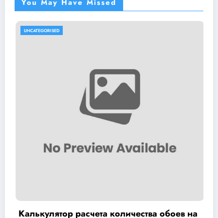
You May Have Missed
RISED
UNCATEGORI
лятор расчета количества обоев на
Стоит л